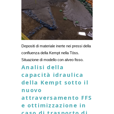
Depositi di materiale inerte nei pressi della
confluenza della Kempt nella Töss.
Situazione di modello con alveo fisso.
Analisi della
capacità idraulica
della Kempt sotto il
nuovo
attraversamento FFS
e ottimizzazione in
caso di trasporto di