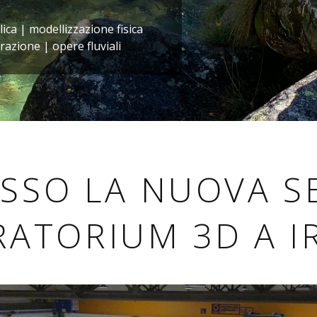
lica | modellizzazione fisica
razione | opere fluviali
SSO LA NUOVA S
RATORIUM 3D A I