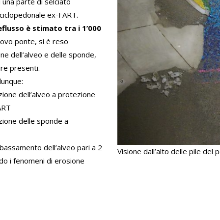
i una parte di selciato
a ciclopedonale ex-FART.
deflusso è stimato tra i 1’000
uovo ponte, si è reso
ne dell’alveo e delle sponde,
ure presenti.
 dunque:
azione dell’alveo a protezione
FART
azione delle sponde a
abbassamento dell’alveo pari a 2
Visione dall’alto delle pile del 
ndo i fenomeni di erosione