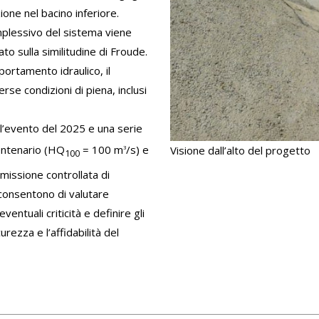
ione nel bacino inferiore.
mplessivo del sistema viene
ato sulla similitudine di Froude.
ortamento idraulico, il
rse condizioni di piena, inclusi
l’evento del 2025 e una serie
entenario (HQ
= 100 m
/s) e
Visione dall’alto del progetto
3
10
0
mmissione controllata di
 consentono di valutare
eventuali criticità e definire gli
urezza e l’affidabilità del