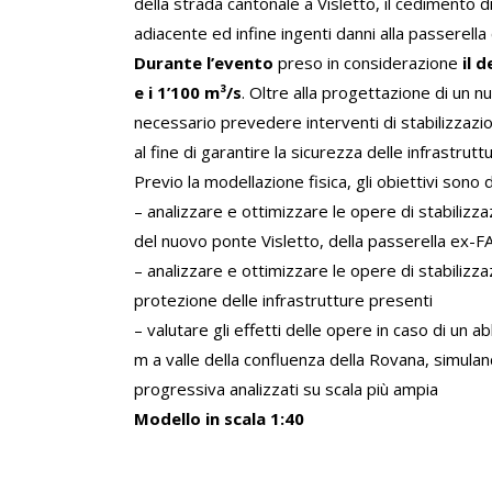
della strada cantonale a Visletto, il cedimento d
adiacente ed infine ingenti danni alla passerell
Durante
l’evento
preso in considerazione
il 
e i 1’100 m³/s
. Oltre alla progettazione di un n
necessario prevedere interventi di stabilizzazio
al fine di garantire la sicurezza delle infrastrutt
Previo la modellazione fisica, gli obiettivi sono
– analizzare e ottimizzare le opere di stabilizz
del nuovo ponte Visletto, della passerella ex-
– analizzare e ottimizzare le opere di stabilizz
protezione delle infrastrutture presenti
– valutare gli effetti delle opere in caso di un 
m a valle della confluenza della Rovana, simula
progressiva analizzati su scala più ampia
Modello in scala 1:40