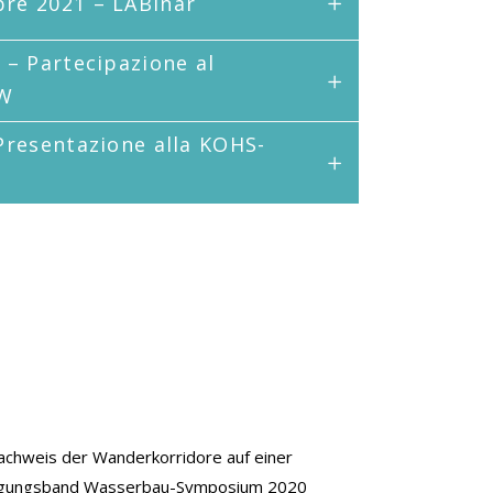
re 2021 – LABinar
 – Partecipazione al
W
Presentazione alla KOHS-
Nachweis der Wanderkorridore auf einer
agungsband Wasserbau-Symposium 2020