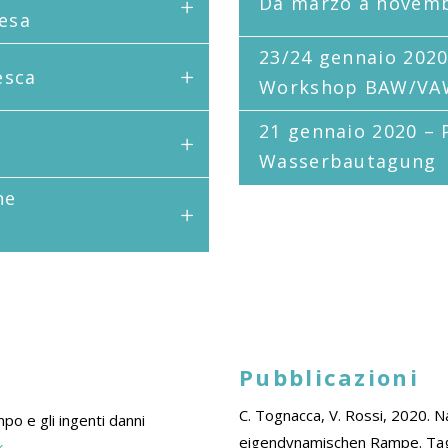
Da marzo a novemb
resa
23/24 gennaio 2020
esca
Workshop BAW/VA
21 gennaio 2020 – 
Wasserbautagung
ne
Pubblicazioni
C. Tognacca, V. Rossi, 2020. 
o e gli ingenti danni
eigendynamischen Rampe. T
k