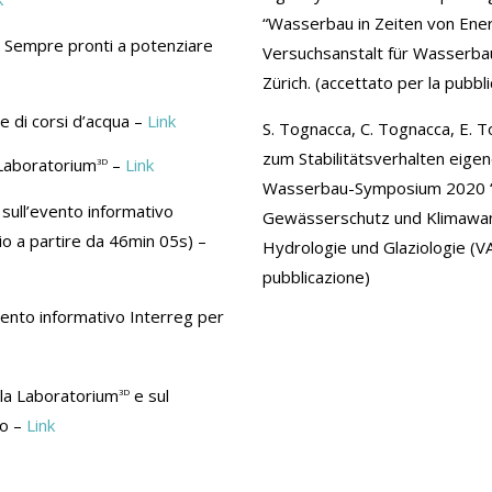
“Wasserbau in Zeiten von En
no: Sempre pronti a potenziare
Versuchsanstalt für Wasserba
Zürich. (accettato per la pubbl
e di corsi d’acqua –
Link
S. Tognacca, C. Tognacca, E. 
zum Stabilitätsverhalten ei
 Laboratorium
–
Link
3D
Wasserbau-Symposium 2020 “
 sull’evento informativo
Gewässerschutz und Klimawand
io a partire da 46min 05s) –
Hydrologie und Glaziologie (VA
pubblicazione)
evento informativo Interreg per
lla Laboratorium
e sul
3D
no –
Link